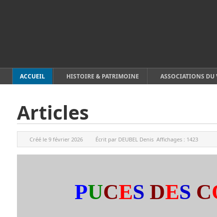
ACCUEIL
HISTOIRE & PATRIMOINE
ASSOCIATIONS DU 
Articles
Créé le
9 février 2026
Écrit par
DEUBEL Denis
Affichages :
1423
P
U
C
E
S
D
E
S
C