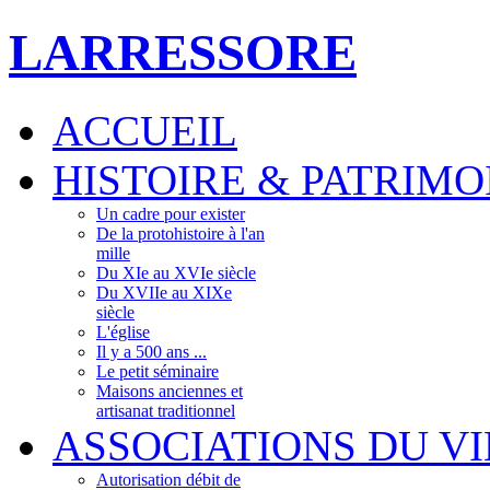
LARRESSORE
ACCUEIL
HISTOIRE & PATRIMO
Un cadre pour exister
De la protohistoire à l'an
mille
Du XIe au XVIe siècle
Du XVIIe au XIXe
siècle
L'église
Il y a 500 ans ...
Le petit séminaire
Maisons anciennes et
artisanat traditionnel
ASSOCIATIONS DU V
Autorisation débit de