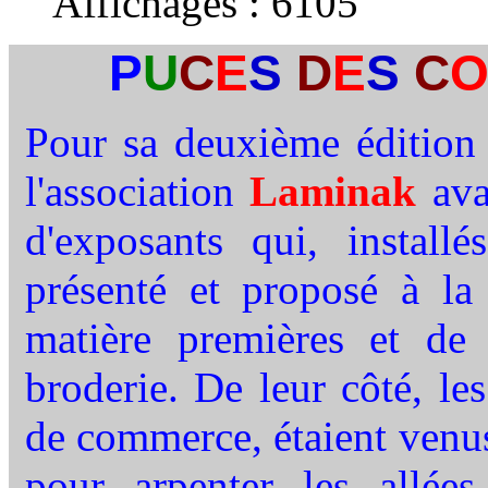
Affichages :
6105
P
U
C
E
S
D
E
S
C
Pour sa deuxième édition 
l'association
Laminak
ava
d'exposants qui, instal
présenté et proposé à l
matière premières et de
broderie. De leur côté, les
de commerce, étaient venu
pour arpenter les allées,