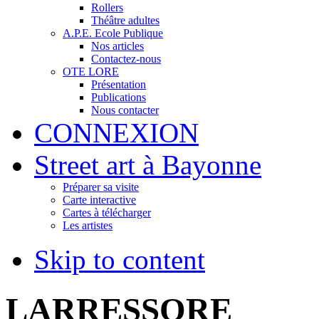
Rollers
Théâtre adultes
A.P.E. Ecole Publique
Nos articles
Contactez-nous
OTE LORE
Présentation
Publications
Nous contacter
CONNEXION
Street art à Bayonne
Préparer sa visite
Carte interactive
Cartes à télécharger
Les artistes
Skip to content
LARRESSORE