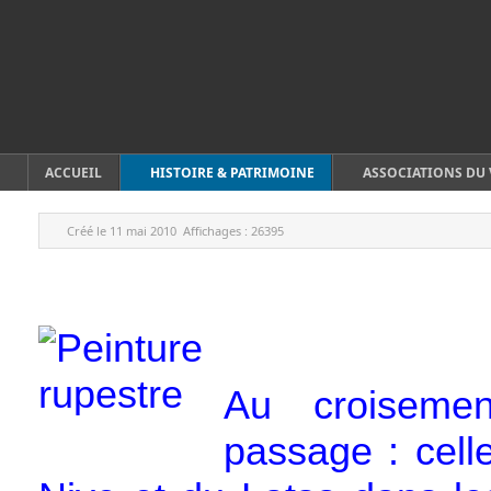
ACCUEIL
HISTOIRE & PATRIMOINE
ASSOCIATIONS DU 
Créé le
11 mai 2010
Affichages :
26395
Au croiseme
passage : cell