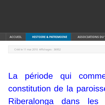
ACCUEIL
HISTOIRE & PATRIMOINE
ASSOCIATIONS DU 
Créé le
11 mai 2010
Affichages :
36952
La période qui comme
constitution de la paroi
Riberalonga dans les 