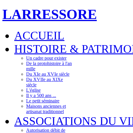
LARRESSORE
ACCUEIL
HISTOIRE & PATRIMO
Un cadre pour exister
De la protohistoire à l'an
mille
Du XIe au XVIe siècle
Du XVIIe au XIXe
siècle
L'église
Il y a 500 ans ...
Le petit séminaire
Maisons anciennes et
artisanat traditionnel
ASSOCIATIONS DU V
Autorisation débit de