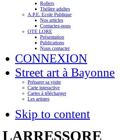
Rollers
Théâtre adultes
A.P.E. Ecole Publique
Nos articles
Contactez-nous
OTE LORE
Présentation
Publications
Nous contacter
CONNEXION
Street art à Bayonne
Préparer sa visite
Carte interactive
Cartes à télécharger
Les artistes
Skip to content
LARRESSORE