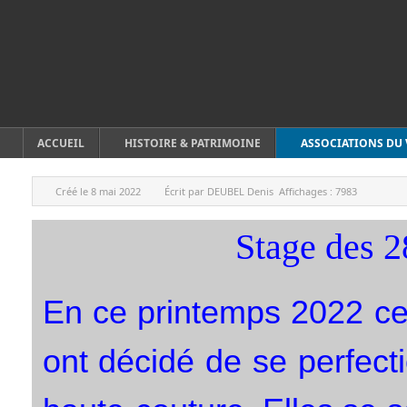
ACCUEIL
HISTOIRE & PATRIMOINE
ASSOCIATIONS DU 
Créé le
8 mai 2022
Écrit par
DEUBEL Denis
Affichages :
7983
Stage des 2
En ce printemps 2022 ce
ont décidé de se perfec