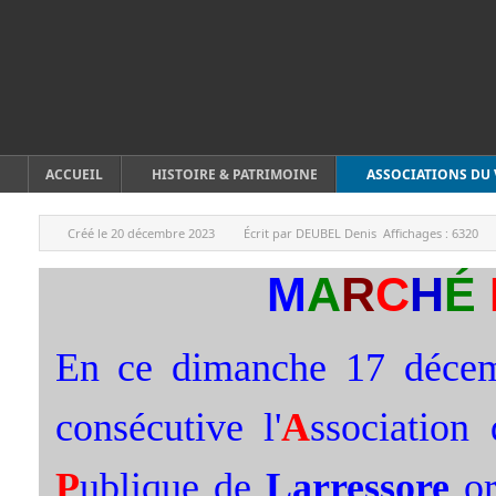
ACCUEIL
HISTOIRE & PATRIMOINE
ASSOCIATIONS DU 
Créé le
20 décembre 2023
Écrit par
DEUBEL Denis
Affichages :
6320
M
A
R
C
H
É
En ce dimanche 17 décem
consécutive l'
A
ssociation
P
ublique de
Larressore
or