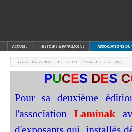
ACCUEIL
HISTOIRE & PATRIMOINE
ASSOCIATIONS DU 
Créé le
9 février 2024
Écrit par
DEUBEL Denis
Affichages :
6099
P
U
C
E
S
D
E
S
C
Pour sa deuxième éditio
l'association
Laminak
ava
d'exposants qui, installés 