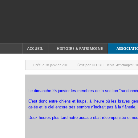
ACCUEIL
HISTOIRE & PATRIMOINE
ASSOCIATI
Créé le
28 janvier 2015
Écrit par
DEUBEL Denis
Affichages :
1
Le dimanche 25 janvier les membres de la section "randonnées
C'est donc entre chiens et loups, à l'heure où les braves gen
gelée et le ciel encore très sombre n'incitait pas à la flâner
Deux heures plus tard notre audace était récompensée et nous ar