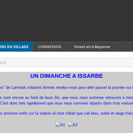
ONS DU VILLAGE
CONNEXION
Street art à Bayonne
0259
UN DIMANCHE A ISSARBE
" de Laminak s'étaient donnés rendez-vous pour aller passer la journée sur l
s sont encore au fond de leurs lits, que nous nous sommes retrouvés à treize
ie. C'est donc très rapidement que nous nous sommes répartis dans trois voiture
rivions enfin sur la station où tout n'était que ciel bleu, soleil et neige fraî