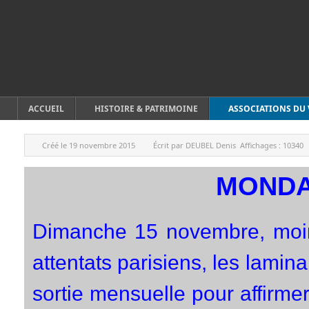
ACCUEIL
HISTOIRE & PATRIMOINE
ASSOCIATIONS DU 
Créé le
19 novembre 2015
Écrit par
DEUBEL Denis
Affichages :
10340
MONDA
Dimanche 15 novembre, moins
attentats parisiens, les lamin
sortie mensuelle pour affirmer