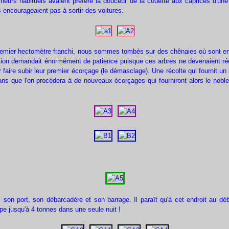
eurs habituels avaient préféré la douceur de la couette aux caprices d'un
us encourageaient pas à sortir des voitures.
remier hectomètre franchi, nous sommes tombés sur des chênaies où sont enc
tion demandait énormément de patience puisque ces arbres ne devenaient réel
ur faire subir leur premier écorçage (le démasclage). Une récolte qui fournit u
ans que l'on procédera à de nouveaux écorçages qui fourniront alors le nobl
n port, son débarcadère et son barrage. Il paraît qu'à cet endroit au dé
ape jusqu'à 4 tonnes dans une seule nuit !