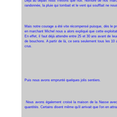
Déjà au départ nous n'étions que huit. Nombre de nos march
randonnée, la pluie qui tombait et le vent qui soufflait ne no
Mais notre courage a été vite récompensé puisque, dès le p
en marchant Michel nous a alors expliqué que cette exploita
En effet, il faut déjà attendre entre 25 et 30 ans avant de le
de bouchons. A partir de là, ce sera seulement tous les 10 
crus.
Puis nous avons emprunté quelques jolis sentiers.
Nous avons également croisé la maison de la Nasse avec so
quantités. Certains disent même qu'il arrivait que l'on en attr