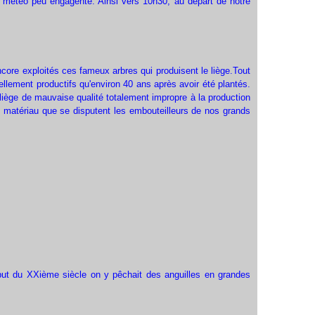
e météo peu engagente. Ainsi vers 10h30, au départ de notre
ore exploités ces fameux arbres qui produisent le liège.Tout
lement productifs qu'environ 40 ans après avoir été plantés.
n liège de mauvaise qualité totalement impropre à la production
e matériau que se disputent les embouteilleurs de nos grands
but du XXième siècle on y pêchait des anguilles en grandes