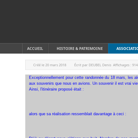
ACCUEIL
HISTOIRE & PATRIMOINE
ASSOCIATI
Créé le
20 mars 2018
Écrit par
DEUBEL Denis
Affichages :
914
Exceptionnellement pour cette randonnée du 18 mars, les a
aux souvenirs que nous en avions. Un souvenir il est vrai vi
Ainsi, l'itinéraire proposé était :
alors que sa réalisation ressemblait davantage à ceci :