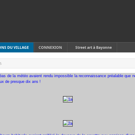
ONS DU VILLAGE
CONNEXION
Street art à Bayonne
5
léas de la météo avaient rendu impossible la reconnaissance préalable que
eux de presque dix ans !