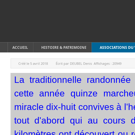
ACCUEIL
HISTOIRE & PATRIMOINE
ASSOCIATIONS DU 
Créé le
5 avril 2018
Écrit par
DEUBEL Denis
Affichages :
20949
La traditionnelle randonnée
cette année quinze march
miracle dix-huit convives à l
tout d'abord qui au cours d
kilomètres ont découvert ou 