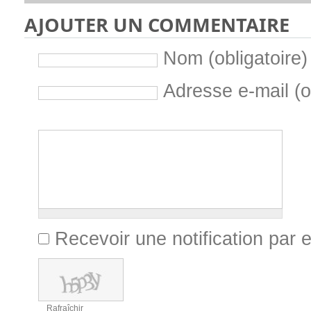
AJOUTER UN COMMENTAIRE
Nom (obligatoire)
Adresse e-mail (ob
Préfixe des
caractères
Recevoir une notification par 
restants
1000
Suffixe des
caractères
restants
Rafraîchir