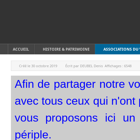
ACCUEIL
HISTOIRE & PATRIMOINE
ASSOCIATIONS DU 
Créé le
30 octobre 2019
Écrit par
DEUBEL Denis
Affichages :
6548
Afin de partager notre v
avec tous ceux qui n'ont
vous proposons ici un 
périple.