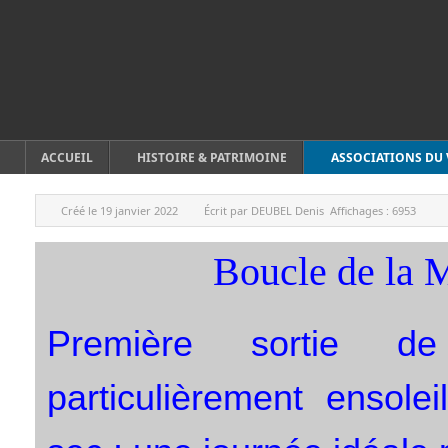
ACCUEIL
HISTOIRE & PATRIMOINE
ASSOCIATIONS DU 
Créé le
19 janvier 2022
Écrit par
DEUBEL Denis
Affichages :
6953
Boucle de la 
Première sortie de
particulièrement ensole