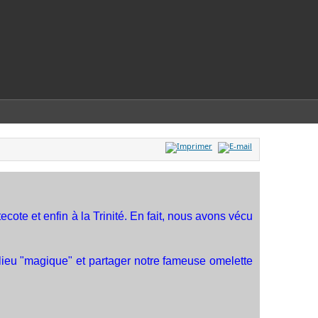
cote et enfin à la Trinité. En fait, nous avons vécu
 lieu "magique" et partager notre fameuse omelette