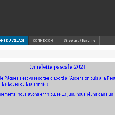
ONS DU VILLAGE
CONNEXION
Street art à Bayonne
Omelette pascale 2021
de Pâques s'est vu reportée d'abord à l'Ascension puis à la Pente
. à Pâques ou à la Trinité" !
rnements, nous avons enfin pu, le 13 juin, nous réunir dans un