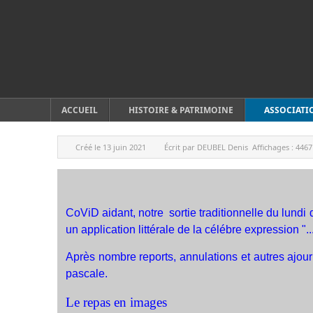
ACCUEIL
HISTOIRE & PATRIMOINE
ASSOCIATI
Créé le
13 juin 2021
Écrit par
DEUBEL Denis
Affichages :
4467
CoViD aidant, notre sortie traditionnelle du lundi 
un application littérale de la célébre expression "..
Après nombre reports, annulations et autres ajou
pascale.
Le repas en images