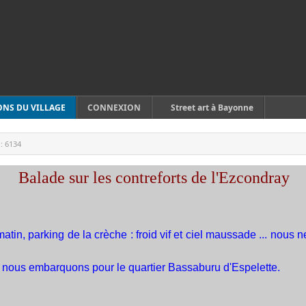
ONS DU VILLAGE
CONNEXION
Street art à Bayonne
 :
6134
Balade sur les contreforts de l'Ezcondray
tin, parking de la crèche : froid vif et ciel maussade ... nou
et nous embarquons pour le quartier Bassaburu d'Espelette.