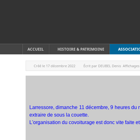
ACCUEIL
HISTOIRE & PATRIMOINE
ASSOCIATI
Créé le
17 décembre 2022
Écrit par
DEUBEL Denis
Affichages
Larressore, dimanche 11 décembre, 9 heures du ma
extraire de sous la couette.
L'organisation du covoiturage est donc vite faite 