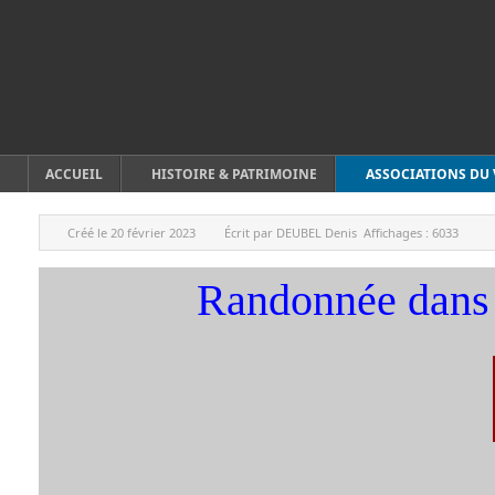
ACCUEIL
HISTOIRE & PATRIMOINE
ASSOCIATIONS DU 
Créé le
20 février 2023
Écrit par
DEUBEL Denis
Affichages :
6033
Randonnée dans 