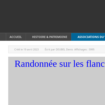
ACCUEIL
HISTOIRE & PATRIMOINE
ASSOCIATIONS DU 
Créé le
19 avril 2023
Écrit par
DEUBEL Denis
Affichages :
5995
Randonnée sur les flanc