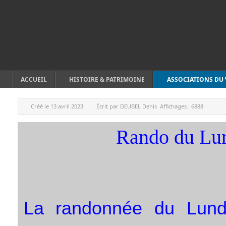
ACCUEIL
HISTOIRE & PATRIMOINE
ASSOCIATIONS DU 
Créé le
13 avril 2023
Écrit par
DEUBEL Denis
Affichages :
6888
Rando du Lun
La randonnée du Lund