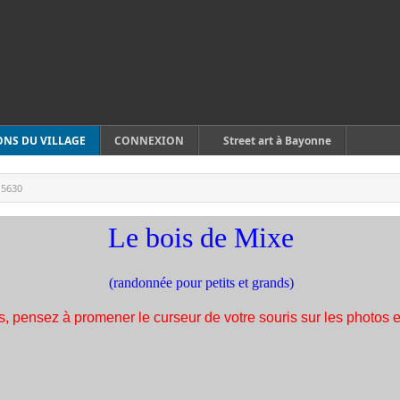
ONS DU VILLAGE
CONNEXION
Street art à Bayonne
:
5630
Le bois de Mixe
(randonnée pour petits et grands)
, pensez à promener le curseur de votre souris sur les photos