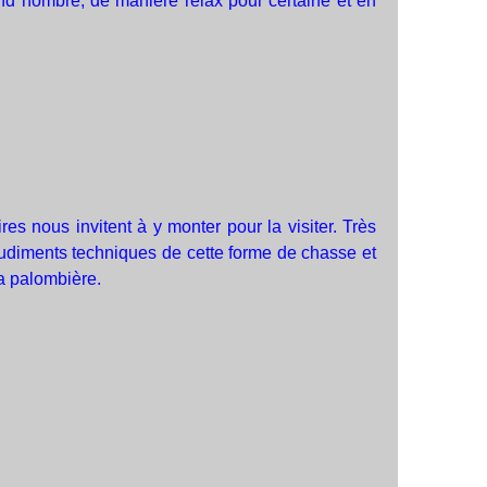
and nombre, de manière relax pour certaine et en
es nous invitent à y monter pour la visiter. Très
 rudiments techniques de cette forme de chasse et
a palombière.