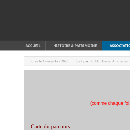
ACCUEIL
HISTOIRE & PATRIMOINE
ASSOCIATI
Créé le
1 décembre 2023
Écrit par
DEUBEL Denis
Affichages 
(comme chaque fois
Carte du parcours :