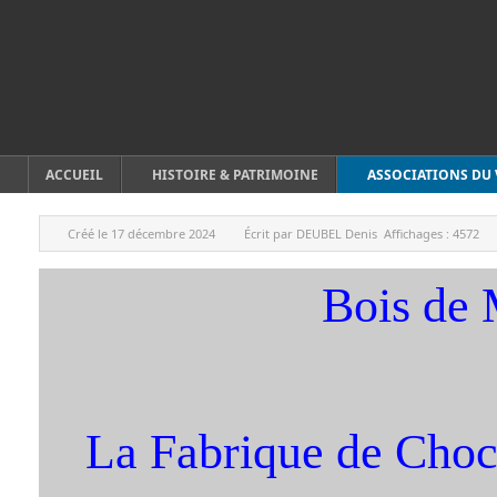
ACCUEIL
HISTOIRE & PATRIMOINE
ASSOCIATIONS DU 
Créé le
17 décembre 2024
Écrit par
DEUBEL Denis
Affichages :
4572
Bois de 
La Fabrique de Choco