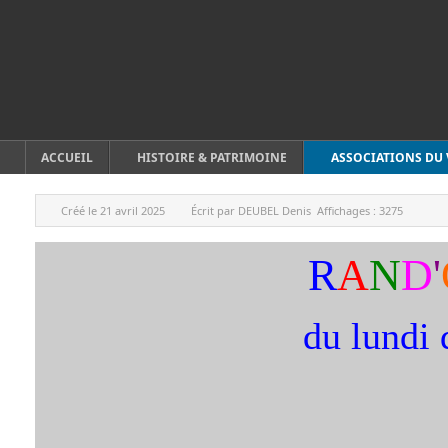
ACCUEIL
HISTOIRE & PATRIMOINE
ASSOCIATIONS DU 
Créé le
21 avril 2025
Écrit par
DEUBEL Denis
Affichages :
3275
R
A
N
D
'
du lundi