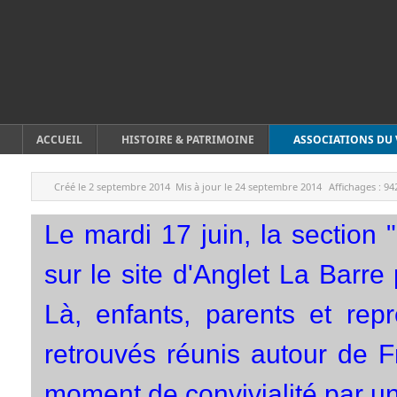
ACCUEIL
HISTOIRE & PATRIMOINE
ASSOCIATIONS DU 
Créé le
2 septembre 2014
Mis à jour le
24 septembre 2014
Affichages :
94
Le mardi 17 juin, la section
sur le site d'Anglet La Barr
Là, enfants, parents et repr
retrouvés réunis autour de F
moment de convivialité par un