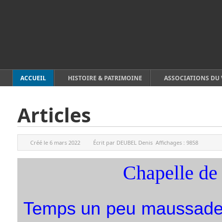
ACCUEIL
HISTOIRE & PATRIMOINE
ASSOCIATIONS DU 
Articles
Créé le
6 mars 2022
Écrit par
DEUBEL Denis
Affichages :
9858
Chapelle de
Temps un peu maussade, 