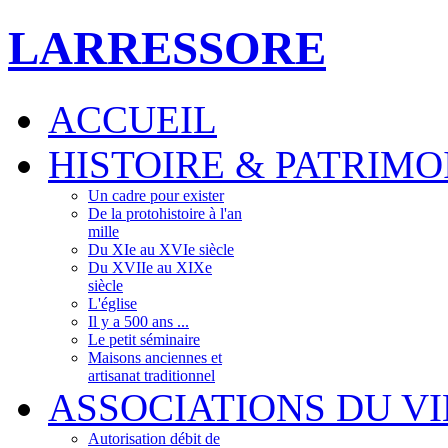
LARRESSORE
ACCUEIL
HISTOIRE & PATRIMO
Un cadre pour exister
De la protohistoire à l'an
mille
Du XIe au XVIe siècle
Du XVIIe au XIXe
siècle
L'église
Il y a 500 ans ...
Le petit séminaire
Maisons anciennes et
artisanat traditionnel
ASSOCIATIONS DU V
Autorisation débit de