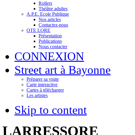
Rollers
Théâtre adultes
A.P.E. Ecole Publique
Nos articles
Contactez-nous
OTE LORE
Présentation
Publications
Nous contacter
CONNEXION
Street art à Bayonne
Préparer sa visite
Carte interactive
Cartes à télécharger
Les artistes
Skip to content
LARRESSORE