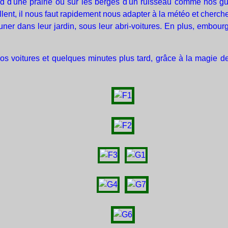
d d'une prairie ou sur les berges d'un ruisseau comme nos gu
eillent, il nous faut rapidement nous adapter à la météo et cherc
euner dans leur jardin, sous leur abri-voitures. En plus, embo
 nos voitures et quelques minutes plus tard, grâce à la magie d