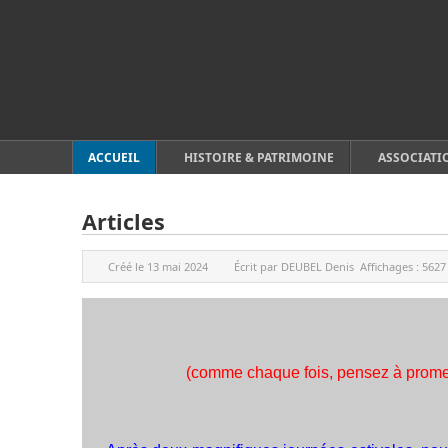
ACCUEIL
HISTOIRE & PATRIMOINE
ASSOCIATI
Articles
Créé le
13 mai 2024
Écrit par
DEUBEL Denis
Affichages :
5627
(comme chaque fois, pensez à promene