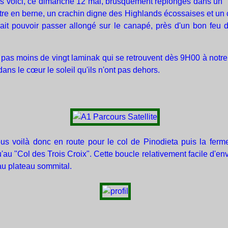
s voici, ce dimanche 12 mai, brusquement replongés dans un "r
re en berne, un crachin digne des Highlands écossaises et un 
rait pouvoir passer allongé sur le canapé, près d'un bon feu 
st pas moins de vingt laminak qui se retrouvent dès 9H00 à not
ns le cœur le soleil qu'ils n'ont pas dehors.
nous voilà donc en route pour le col de Pinodieta puis la ferm
'au "Col des Trois Croix". Cette boucle relativement facile d'e
'au plateau sommital.