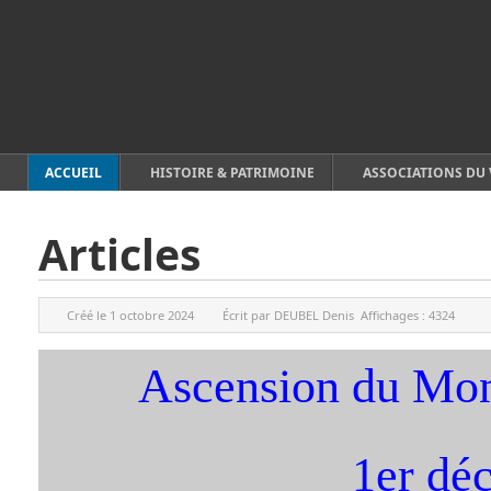
ACCUEIL
HISTOIRE & PATRIMOINE
ASSOCIATIONS DU 
Articles
Créé le
1 octobre 2024
Écrit par
DEUBEL Denis
Affichages :
4324
Ascension du Mon
1er dé