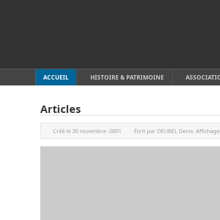
ACCUEIL
HISTOIRE & PATRIMOINE
ASSOCIATI
Articles
Créé le
30 novembre -0001
Écrit par
DEUBEL Denis
Affichage