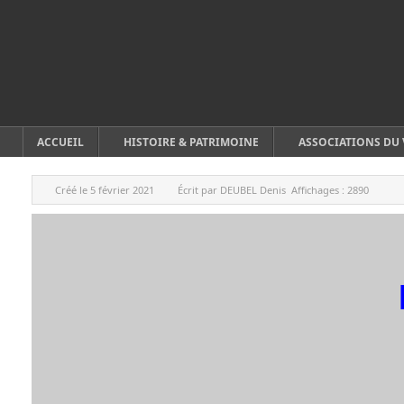
ACCUEIL
HISTOIRE & PATRIMOINE
ASSOCIATIONS DU 
Créé le
5 février 2021
Écrit par
DEUBEL Denis
Affichages :
2890