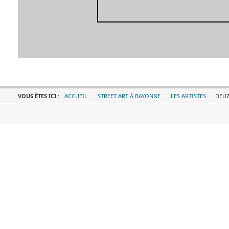
VOUS ÊTES ICI :
ACCUEIL
STREET ART À BAYONNE
LES ARTISTES
DEU