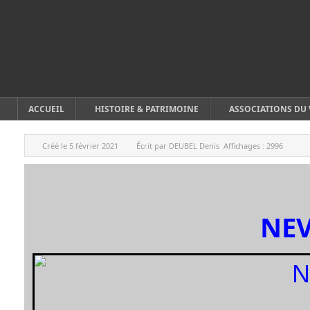
ACCUEIL
HISTOIRE & PATRIMOINE
ASSOCIATIONS DU 
Créé le
5 février 2021
Écrit par
DEUBEL Denis
Affichages :
2996
NE