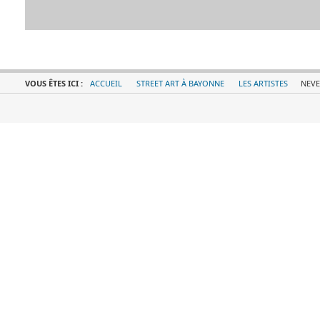
VOUS ÊTES ICI :
ACCUEIL
STREET ART À BAYONNE
LES ARTISTES
NEVE