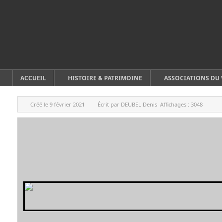
ACCUEIL
HISTOIRE & PATRIMOINE
ASSOCIATIONS DU 
Créé le
9 février 2021
Écrit par
DEUBEL Denis
Affichages :
3048