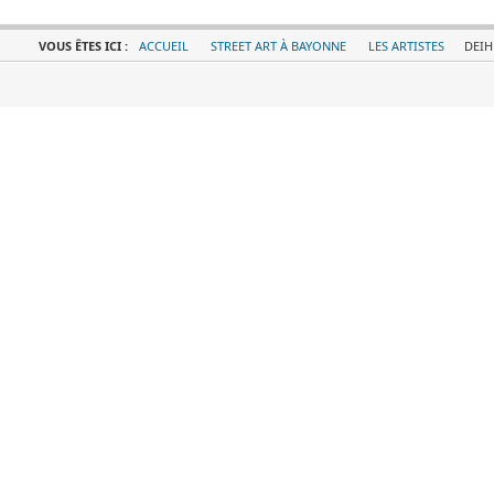
VOUS ÊTES ICI :
ACCUEIL
STREET ART À BAYONNE
LES ARTISTES
DEIH