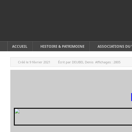
ACCUEIL
HISTOIRE & PATRIMOINE
ASSOCIATIONS DU 
Créé le
9 février 2021
Écrit par
DEUBEL Denis
Affichages :
2805