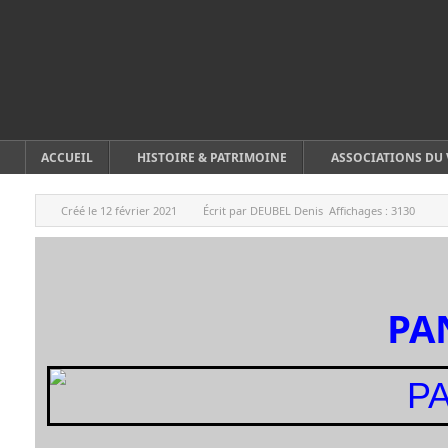
ACCUEIL
HISTOIRE & PATRIMOINE
ASSOCIATIONS DU 
Créé le
12 février 2021
Écrit par
DEUBEL Denis
Affichages :
3130
PA