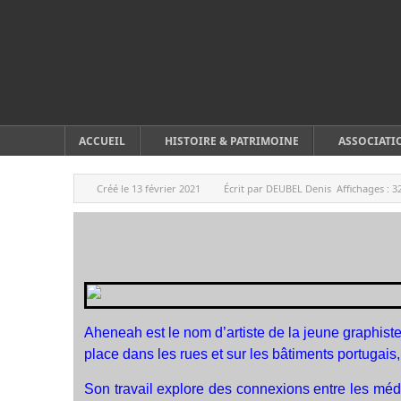
ACCUEIL
HISTOIRE & PATRIMOINE
ASSOCIATI
Créé le
13 février 2021
Écrit par
DEUBEL Denis
Affichages :
3
Aheneah est le nom d’artiste de la jeune graphiste
place dans les rues et sur les bâtiments portugais,
Son travail explore des connexions entre les méd