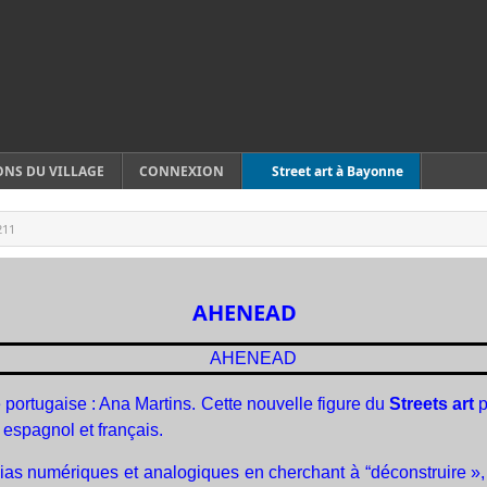
ONS DU VILLAGE
CONNEXION
Street art à Bayonne
211
AHENEAD
 portugaise : Ana Martins. Cette nouvelle figure du
Streets art
p
 espagnol et français.
ias numériques et analogiques en cherchant à “déconstruire », 