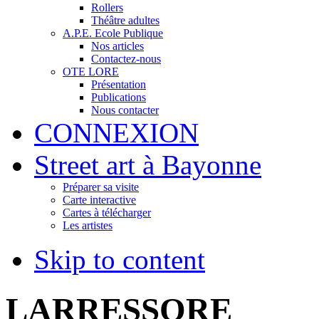
Rollers
Théâtre adultes
A.P.E. Ecole Publique
Nos articles
Contactez-nous
OTE LORE
Présentation
Publications
Nous contacter
CONNEXION
Street art à Bayonne
Préparer sa visite
Carte interactive
Cartes à télécharger
Les artistes
Skip to content
LARRESSORE