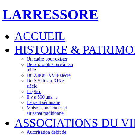
LARRESSORE
ACCUEIL
HISTOIRE & PATRIMO
Un cadre pour exister
De la protohistoire à l'an
mille
Du XIe au XVIe siècle
Du XVIIe au XIXe
siècle
L'église
Il y a 500 ans ...
Le petit séminaire
Maisons anciennes et
artisanat traditionnel
ASSOCIATIONS DU V
Autorisation débit de