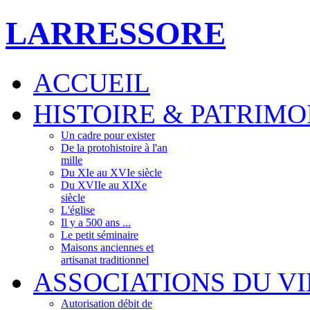
LARRESSORE
ACCUEIL
HISTOIRE & PATRIMO
Un cadre pour exister
De la protohistoire à l'an
mille
Du XIe au XVIe siècle
Du XVIIe au XIXe
siècle
L'église
Il y a 500 ans ...
Le petit séminaire
Maisons anciennes et
artisanat traditionnel
ASSOCIATIONS DU V
Autorisation débit de