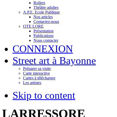
Rollers
Théâtre adultes
A.P.E. Ecole Publique
Nos articles
Contactez-nous
OTE LORE
Présentation
Publications
Nous contacter
CONNEXION
Street art à Bayonne
Préparer sa visite
Carte interactive
Cartes à télécharger
Les artistes
Skip to content
LARRESSORE